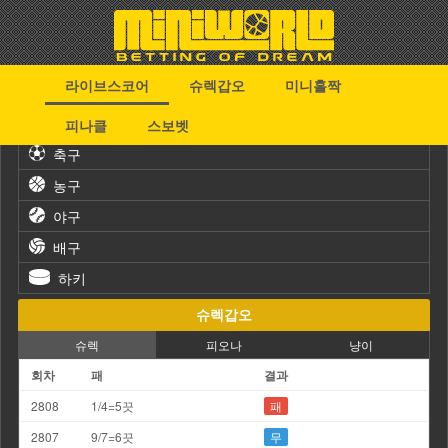
라이브스코어
슈렉갑오
미니홀짝
스포츠
피나클
스보벳
축구
농구
야구
배구
하키
슈렉갑오
슈렉
피오나
냥이
회차
패
결과
2808
1/4=5끗
패
2807
9/7=6끗
무