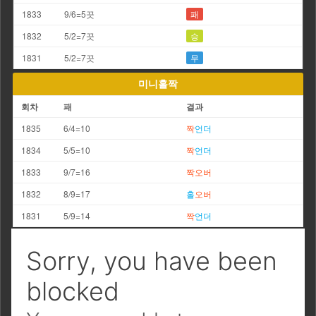
1833
9/6=5끗
패
1832
5/2=7끗
승
1831
5/2=7끗
무
미니홀짝
회차
패
결과
1835
6/4=10
짝
언더
1834
5/5=10
짝
언더
1833
9/7=16
짝
오버
1832
8/9=17
홀
오버
1831
5/9=14
짝
언더