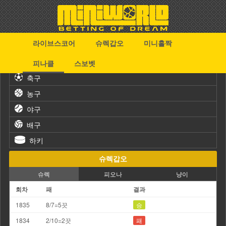
라이브스코어
슈렉갑오
미니홀짝
스포츠
피나클
스보벳
축구
농구
야구
배구
하키
슈렉갑오
슈렉
피오나
냥이
회차
패
결과
1835
8/7=5끗
승
1834
2/10=2끗
패