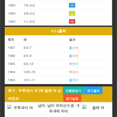
1965
7/6=3끗
무
1964
5/9=4끗
승
1963
1/1=2끗
패
미니홀짝
회차
패
결과
1967
5/2=7
홀
오버
1966
4/5=9
홀
오버
1965
9/3=12
짝
언더
1964
10/6=16
짝
오버
1963
10/1=11
홀
언더
축구 . 우루과이 여 VS 칠레 여 상
진행중경기
경기결과
세정보
경기일정
남미: 남미 여자선수권 - 5
위-8위 자리