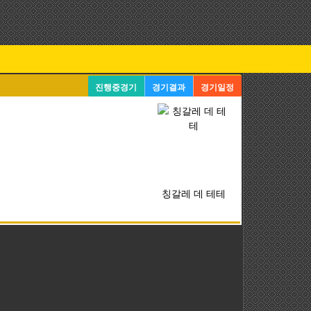
진행중경기
경기결과
경기일정
칭갈레 데 테테