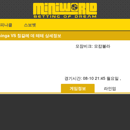
피나클
스보벳
Lichinga VS 칭갈레 데 테테 상세정보
모잠비크: 모캄볼라
경기시간:
08-10 21:45 월요일
,
게임정보
라인업