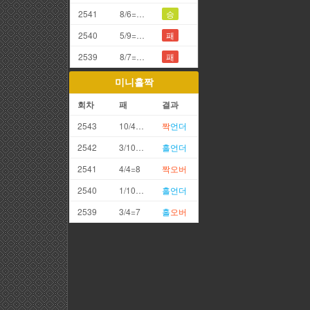
2541
8/6=4끗
승
2540
5/9=4끗
패
2539
8/7=5끗
패
미니홀짝
회차
패
결과
2543
10/4=14
짝
언더
2542
3/10=13
홀
언더
2541
4/4=8
짝
오버
2540
1/10=11
홀
언더
2539
3/4=7
홀
오버