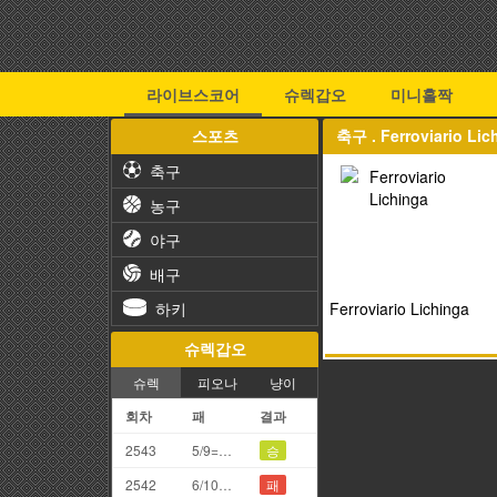
라이브스코어
슈렉갑오
미니홀짝
스포츠
축구 . Ferroviario 
축구
농구
야구
배구
하키
Ferroviario Lichinga
슈렉갑오
슈렉
피오나
냥이
회차
패
결과
2543
5/9=4끗
승
2542
6/10=6끗
패