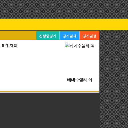
진행중경기
경기결과
경기일정
-8위 자리
베네수엘라 여