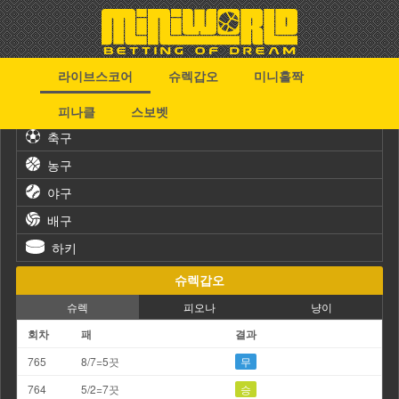
라이브스코어
슈렉갑오
미니홀짝
스포츠
피나클
스보벳
축구
농구
야구
배구
하키
슈렉갑오
슈렉
피오나
냥이
회차
패
결과
765
8/7=5끗
무
764
5/2=7끗
승