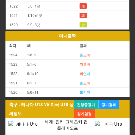
1522
5/6=1끗
패
1521
1/10=1끗
패
1520
9/9=8끗
승
미니홀짝
회차
패
결과
1524
1/8=9
홀
오버
1523
5/1=6
짝
오버
1522
9/1=10
짝
언더
1521
6/1=7
홀
오버
1520
5/6=11
홀
언더
축구 . 캐나다 U18 VS 미국 U18 상
진행중경기
경기결과
세정보
경기일정
세계: 린카-그레츠키 컵 -
플레이오프