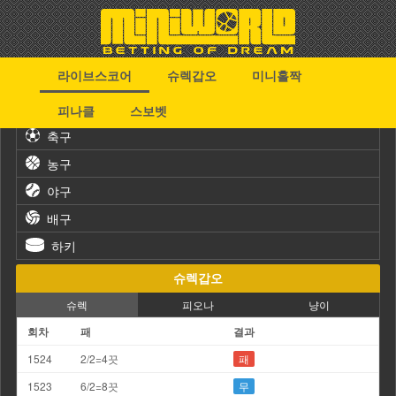
라이브스코어
슈렉갑오
미니홀짝
스포츠
피나클
스보벳
축구
농구
야구
배구
하키
슈렉갑오
슈렉
피오나
냥이
회차
패
결과
1524
2/2=4끗
패
1523
6/2=8끗
무