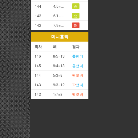
144
4/5=9끗(갑오)
승
143
6/1=7끗
승
142
7/9=6끗
패
미니홀짝
회차
패
결과
146
8/5=13
홀
언더
145
9/4=13
홀
언더
144
5/3=8
짝
오버
143
9/3=12
짝
언더
142
1/7=8
짝
오버