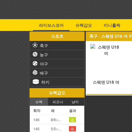
라이브스코어
슈렉갑오
미니홀짝
스포츠
축구 . 스웨덴 U18 여 
축구
농구
야구
배구
하키
스웨덴 U18 여
슈렉갑오
슈렉
피오나
냥이
회차
패
결과
146
8/6=4끗
승
145
5/5=0끗(망통)
패