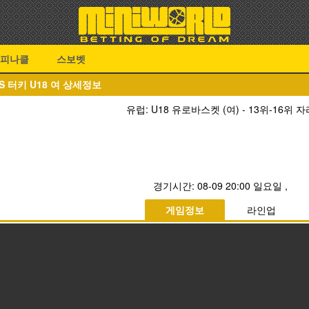
피나클
스보벳
VS 터키 U18 여 상세정보
유럽: U18 유로바스켓 (여) - 13위-16위 자
경기시간:
08-09 20:00 일요일
,
게임정보
라인업