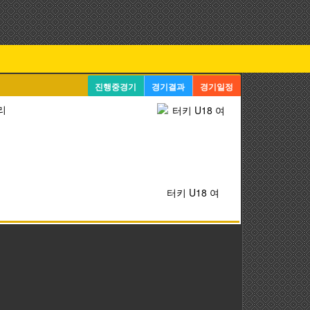
진행중경기
경기결과
경기일정
리
터키 U18 여