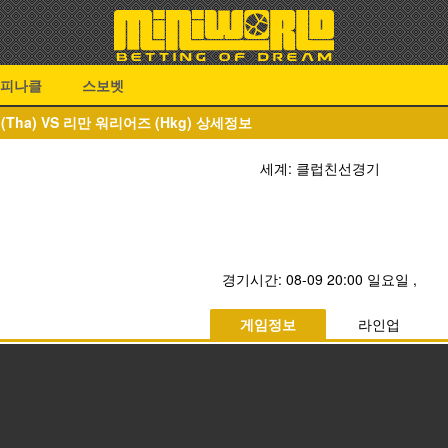
피나클
스보벳
(Tha) VS 리만 워리어즈 (Hkg) 상세정보
세계: 클럽친선경기
경기시간:
08-09 20:00 일요일
,
게임정보
라인업