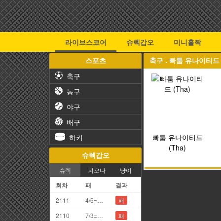
라이브스코어
슈렉갑오
미니홀짝
스포츠
축구 . 빠툼 유나이티드 
축구
농구
야구
배구
하키
빠툼 유나이티드
(Tha)
슈렉갑오
슈렉
피오나
냥이
회차
패
결과
2111
4/6=0끗(망통)
패
2110
7/3=0끗(망통)
패