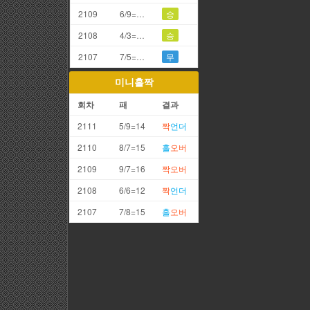
2109
6/9=5끗
승
2108
4/3=7끗
승
2107
7/5=2끗
무
미니홀짝
회차
패
결과
2111
5/9=14
짝
언더
2110
8/7=15
홀
오버
2109
9/7=16
짝
오버
2108
6/6=12
짝
언더
2107
7/8=15
홀
오버