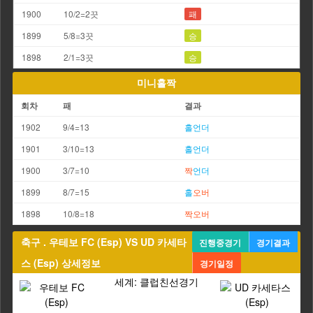
1900
10/2=2끗
패
1899
5/8=3끗
승
1898
2/1=3끗
승
미니홀짝
회차
패
결과
1902
9/4=13
홀
언더
1901
3/10=13
홀
언더
1900
3/7=10
짝
언더
1899
8/7=15
홀
오버
1898
10/8=18
짝
오버
축구 . 우테보 FC (Esp) VS UD 카세타
진행중경기
경기결과
스 (Esp) 상세정보
경기일정
세계: 클럽친선경기