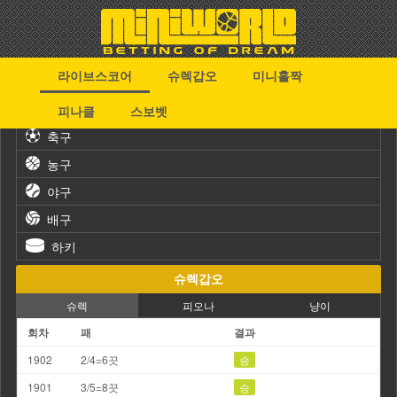
라이브스코어
슈렉갑오
미니홀짝
스포츠
피나클
스보벳
축구
농구
야구
배구
하키
슈렉갑오
슈렉
피오나
냥이
회차
패
결과
1902
2/4=6끗
승
1901
3/5=8끗
승