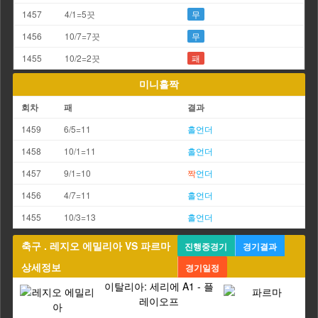
1457
4/1=5끗
무
1456
10/7=7끗
무
1455
10/2=2끗
패
미니홀짝
회차
패
결과
1459
6/5=11
홀
언더
1458
10/1=11
홀
언더
1457
9/1=10
짝
언더
1456
4/7=11
홀
언더
1455
10/3=13
홀
언더
축구 . 레지오 에밀리아 VS 파르마
진행중경기
경기결과
상세정보
경기일정
이탈리아: 세리에 A1 - 플
레이오프