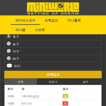
라이브스코어
슈렉갑오
미니홀짝
스포츠
피나클
스보벳
축구
농구
야구
배구
하키
슈렉갑오
슈렉
피오나
냥이
회차
패
결과
1459
1/8=9끗(갑오)
승
1458
4/7=1끗
패