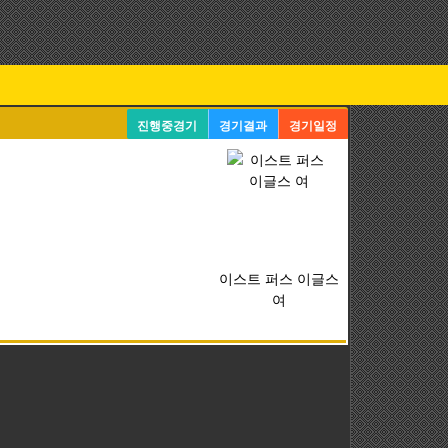
진행중경기
경기결과
경기일정
이스트 퍼스 이글스
여