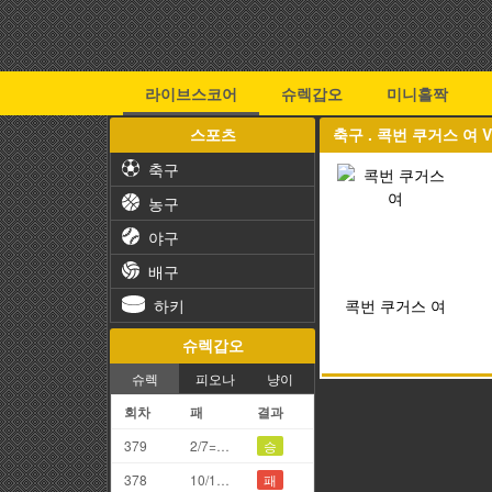
라이브스코어
슈렉갑오
미니홀짝
스포츠
축구 . 콕번 쿠거스 여
축구
농구
야구
배구
하키
콕번 쿠거스 여
슈렉갑오
슈렉
피오나
냥이
회차
패
결과
379
2/7=9끗(갑오)
승
378
10/10=0끗(망통)
패