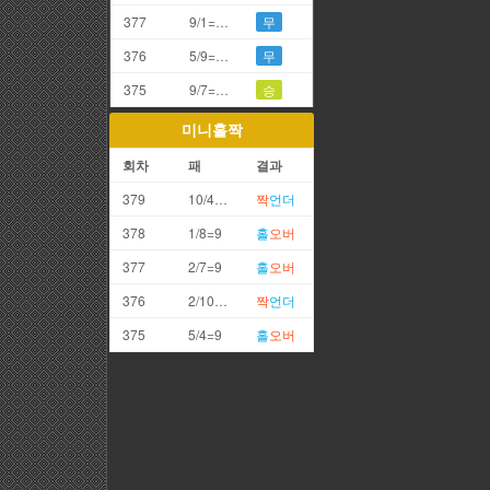
377
9/1=0끗(망통)
무
376
5/9=4끗
무
375
9/7=6끗
승
미니홀짝
회차
패
결과
379
10/4=14
짝
언더
378
1/8=9
홀
오버
377
2/7=9
홀
오버
376
2/10=12
짝
언더
375
5/4=9
홀
오버