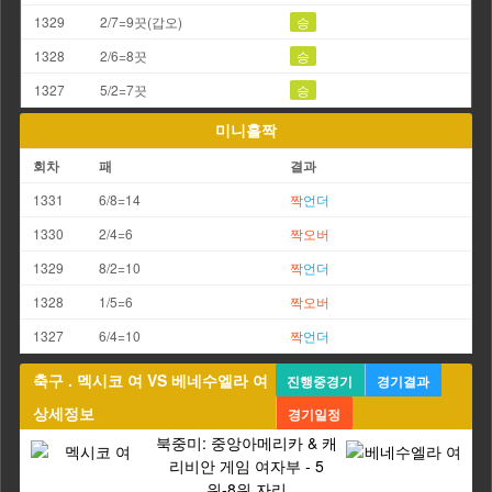
1329
2/7=9끗(갑오)
승
1328
2/6=8끗
승
1327
5/2=7끗
승
미니홀짝
회차
패
결과
1331
6/8=14
짝
언더
1330
2/4=6
짝
오버
1329
8/2=10
짝
언더
1328
1/5=6
짝
오버
1327
6/4=10
짝
언더
축구 . 멕시코 여 VS 베네수엘라 여
진행중경기
경기결과
상세정보
경기일정
북중미: 중앙아메리카 & 캐
리비안 게임 여자부 - 5
위-8위 자리