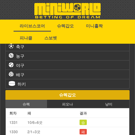
라이브스코어
슈렉갑오
미니홀짝
스포츠
피나클
스보벳
축구
농구
야구
배구
하키
슈렉갑오
슈렉
피오나
냥이
회차
패
결과
1331
10/6=6끗
승
1330
2/1=3끗
패