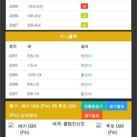
2289
10/2=2끗
패
2288
4/8=2끗
승
2287
9/9=8끗
승
미니홀짝
회차
패
결과
2291
5/5=10
짝
언더
2290
1/3=4
짝
언더
2289
10/9=19
홀
오버
2288
6/6=12
짝
언더
2287
6/9=15
홀
오버
축구 . 레키 U20 (Fin) VS 투토 U20
진행중경기
경기결과
(Fin) 상세정보
경기일정
세계: 클럽친선전