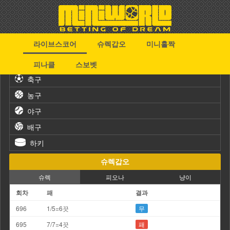
라이브스코어
슈렉갑오
미니홀짝
스포츠
피나클
스보벳
축구
농구
야구
배구
하키
슈렉갑오
슈렉
피오나
냥이
회차
패
결과
696
1/5=6끗
무
695
7/7=4끗
패