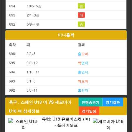
694
10/5=5끗
승
693
2/1=3끗
패
692
5/9=4끗
승
미니홀짝
회차
패
결과
696
2/3=5
홀
오버
695
9/3=12
짝
언더
694
1/10=11
홀
언더
693
5/1=6
짝
오버
692
5/6=11
홀
언더
축구 . 스페인 U18 여 VS 세르비아
진행중경기
경기결과
U18 여 상세정보
경기일정
유럽: U18 유로바스켓 (여)
- 플레이오프