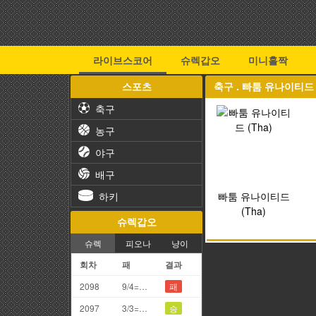
라이브스코어
슈렉갑오
미니홀짝
스포츠
축구 . 빠툼 유나이티드 
축구
농구
야구
배구
하키
빠툼 유나이티드
(Tha)
슈렉갑오
슈렉
피오나
냥이
회차
패
결과
2098
9/4=3끗
패
2097
3/3=6끗
승