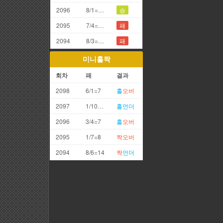
2096
8/1=9끗(갑오)
승
2095
7/4=1끗
패
2094
8/3=1끗
패
미니홀짝
회차
패
결과
2098
6/1=7
홀
오버
2097
1/10=11
홀
언더
2096
3/4=7
홀
오버
2095
1/7=8
짝
오버
2094
8/6=14
짝
언더