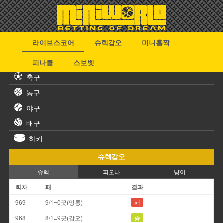
라이브스코어
슈렉갑오
미니홀짝
스포츠
피나클
스보벳
축구
농구
야구
배구
하키
슈렉갑오
슈렉
피오나
냥이
회차
패
결과
969
9/1=0끗(망통)
패
968
8/1=9끗(갑오)
승