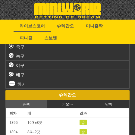
라이브스코어
슈렉갑오
미니홀짝
스포츠
피나클
스보벳
축구
농구
야구
배구
하키
슈렉갑오
슈렉
피오나
냥이
회차
패
결과
1895
10/8=8끗
승
1894
8/4=2끗
승