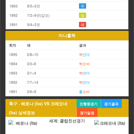
1893
8/5=3끗
무
1892
7/2=9끗(갑오)
승
1891
9/4=3끗
패
미니홀짝
회차
패
결과
1895
2/8=10
짝
언더
1894
3/3=6
짝
오버
1893
3/1=4
짝
언더
1892
7/7=14
짝
언더
1891
3/6=9
홀
오버
축구 . 베로나 (Ita) VS 크레모네
진행중경기
경기결과
(Ita) 상세정보
경기일정
세계: 클럽친선경기