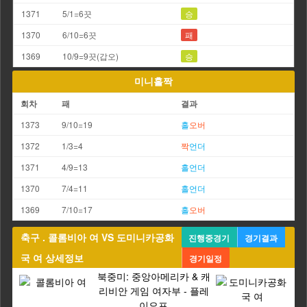
1371
5/1=6끗
승
1370
6/10=6끗
패
1369
10/9=9끗(갑오)
승
미니홀짝
회차
패
결과
1373
9/10=19
홀
오버
1372
1/3=4
짝
언더
1371
4/9=13
홀
언더
1370
7/4=11
홀
언더
1369
7/10=17
홀
오버
축구 . 콜롬비아 여 VS 도미니카공화
진행중경기
경기결과
국 여 상세정보
경기일정
북중미: 중앙아메리카 & 캐
리비안 게임 여자부 - 플레
이오프