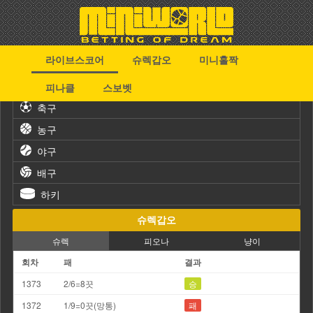
라이브스코어
슈렉갑오
미니홀짝
스포츠
피나클
스보벳
축구
농구
야구
배구
하키
슈렉갑오
슈렉
피오나
냥이
회차
패
결과
1373
2/6=8끗
승
1372
1/9=0끗(망통)
패