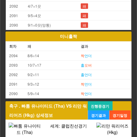
2092
4/7=1끗
패
2091
9/5=4끗
패
2090
9/1=0끗(망통)
패
미니홀짝
회차
패
결과
2094
8/6=14
짝
언더
2093
10/7=17
홀
오버
2092
9/2=11
홀
언더
2091
9/3=12
짝
언더
2090
5/9=14
짝
언더
축구 . 빠툼 유나이티드 (Tha) VS 리만 워
진행중경기
리어즈 (Hkg) 상세정보
경기결과
경기일정
세계: 클럽친선경기