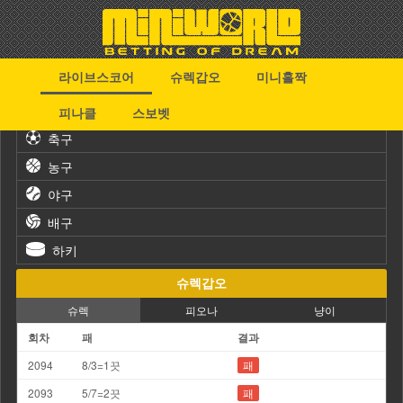
라이브스코어
슈렉갑오
미니홀짝
스포츠
피나클
스보벳
축구
농구
야구
배구
하키
슈렉갑오
슈렉
피오나
냥이
회차
패
결과
2094
8/3=1끗
패
2093
5/7=2끗
패