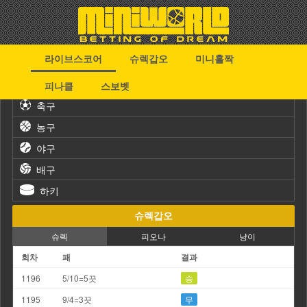
라이브스코어
슈렉갑오
미니홀짝
스포츠
피나클
스보벳
축구
농구
야구
배구
하키
슈렉갑오
슈렉
피오나
냥이
회차
패
결과
1196
5/10=5끗
승
1195
9/4=3끗
무