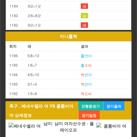
1194
9/2=1끗
패
1193
2/6=8끗
승
1192
9/2=1끗
패
미니홀짝
회차
패
결과
1196
5/8=13
홀
언더
1195
1/6=7
홀
오버
1194
4/6=10
짝
언더
1193
3/1=4
짝
언더
1192
1/5=6
짝
오버
축구 . 베네수엘라 여 VS 콜롬비아
진행중경기
경기결과
여 상세정보
경기일정
남미: 남미 여자선수권 - 플
레이오프