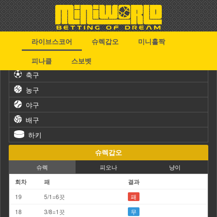
라이브스코어
슈렉갑오
미니홀짝
스포츠
피나클
스보벳
축구
농구
야구
배구
하키
슈렉갑오
슈렉
피오나
냥이
회차
패
결과
19
5/1=6끗
패
18
3/8=1끗
무