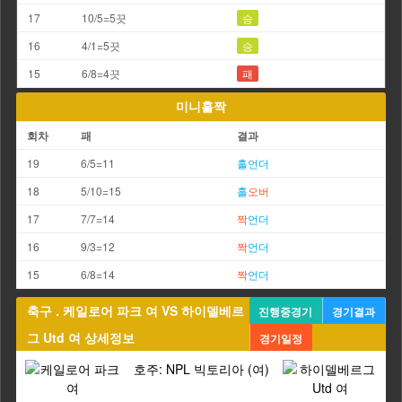
17
10/5=5끗
승
16
4/1=5끗
승
15
6/8=4끗
패
미니홀짝
회차
패
결과
19
6/5=11
홀
언더
18
5/10=15
홀
오버
17
7/7=14
짝
언더
16
9/3=12
짝
언더
15
6/8=14
짝
언더
축구 . 케일로어 파크 여 VS 하이델베르
진행중경기
경기결과
그 Utd 여 상세정보
경기일정
호주: NPL 빅토리아 (여)