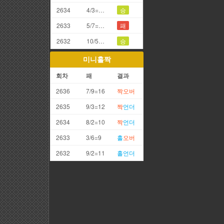
2634
4/3=7끗
승
2633
5/7=2끗
패
2632
10/5=5끗
승
미니홀짝
회차
패
결과
2636
7/9=16
짝
오버
2635
9/3=12
짝
언더
2634
8/2=10
짝
언더
2633
3/6=9
홀
오버
2632
9/2=11
홀
언더