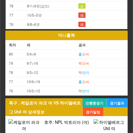
78
8/1=9끗(갑오)
승
77
10/5=5끗
패
76
8/8=6끗
패
미니홀짝
회차
패
결과
80
5/4=9
홀
오버
79
9/7=16
짝
오버
78
9/3=12
짝
언더
77
10/9=19
홀
오버
76
10/2=12
짝
언더
축구 . 케일로어 파크 여 VS 하이델베르
진행중경기
경기결과
그 Utd 여 상세정보
경기일정
호주: NPL 빅토리아 (여)