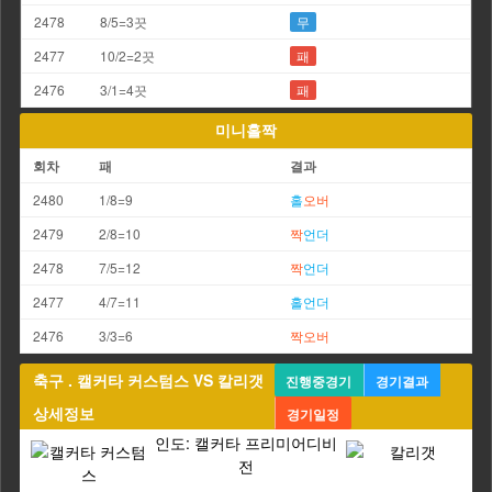
2478
8/5=3끗
무
2477
10/2=2끗
패
2476
3/1=4끗
패
미니홀짝
회차
패
결과
2480
1/8=9
홀
오버
2479
2/8=10
짝
언더
2478
7/5=12
짝
언더
2477
4/7=11
홀
언더
2476
3/3=6
짝
오버
축구 . 캘커타 커스텀스 VS 칼리갯
진행중경기
경기결과
상세정보
경기일정
인도: 캘커타 프리미어디비
전