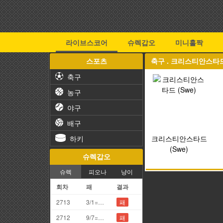
라이브스코어
슈렉갑오
미니홀짝
스포츠
축구 . 크리스티안스타드 
축구
농구
야구
배구
하키
크리스티안스타드
(Swe)
슈렉갑오
슈렉
피오나
냥이
회차
패
결과
2713
3/1=4끗
패
2712
9/7=6끗
패