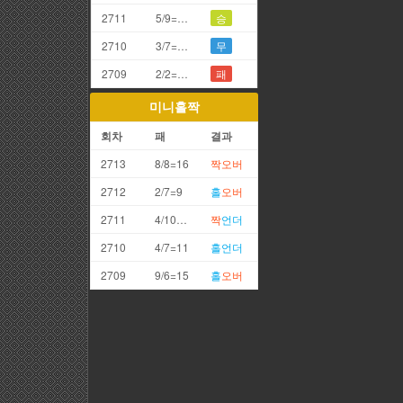
2711
5/9=4끗
승
2710
3/7=0끗(망통)
무
2709
2/2=4끗
패
미니홀짝
회차
패
결과
2713
8/8=16
짝
오버
2712
2/7=9
홀
오버
2711
4/10=14
짝
언더
2710
4/7=11
홀
언더
2709
9/6=15
홀
오버