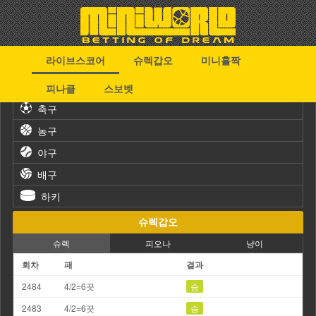
라이브스코어
슈렉갑오
미니홀짝
스포츠
피나클
스보벳
축구
농구
야구
배구
하키
슈렉갑오
슈렉
피오나
냥이
회차
패
결과
2484
4/2=6끗
승
2483
4/2=6끗
승