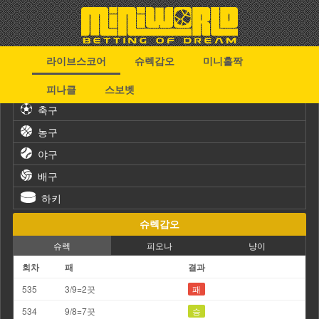
라이브스코어
슈렉갑오
미니홀짝
스포츠
피나클
스보벳
축구
농구
야구
배구
하키
슈렉갑오
슈렉
피오나
냥이
회차
패
결과
535
3/9=2끗
패
534
9/8=7끗
승