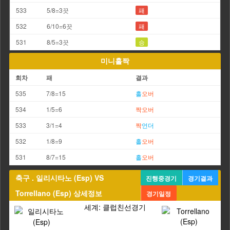
533
5/8=3끗
패
532
6/10=6끗
패
531
8/5=3끗
승
미니홀짝
회차
패
결과
535
7/8=15
홀
오버
534
1/5=6
짝
오버
533
3/1=4
짝
언더
532
1/8=9
홀
오버
531
8/7=15
홀
오버
축구 . 일리시타노 (Esp) VS
진행중경기
경기결과
Torrellano (Esp) 상세정보
경기일정
세계: 클럽친선경기