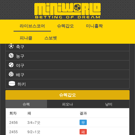
라이브스코어
슈렉갑오
미니홀짝
스포츠
피나클
스보벳
축구
농구
야구
배구
하키
슈렉갑오
슈렉
피오나
냥이
회차
패
결과
2456
3/4=7끗
무
2455
9/2=1끗
패