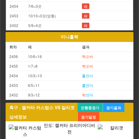
2454
7/6=3끗
패
2453
10/10=0끗(망통)
패
2452
5/9=4끗
패
미니홀짝
회차
패
결과
2456
10/6=16
짝
오버
2455
1/7=8
짝
오버
2454
10/3=13
홀
언더
2453
6/5=11
홀
언더
2452
9/3=12
짝
언더
축구 . 캘커타 커스텀스 VS 칼리갯
진행중경기
경기결과
상세정보
경기일정
인도: 캘커타 프리미어디비
전