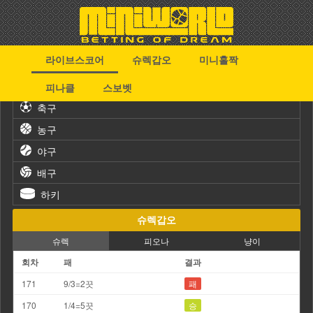
라이브스코어
슈렉갑오
미니홀짝
스포츠
피나클
스보벳
축구
농구
야구
배구
하키
슈렉갑오
슈렉
피오나
냥이
회차
패
결과
171
9/3=2끗
패
170
1/4=5끗
승