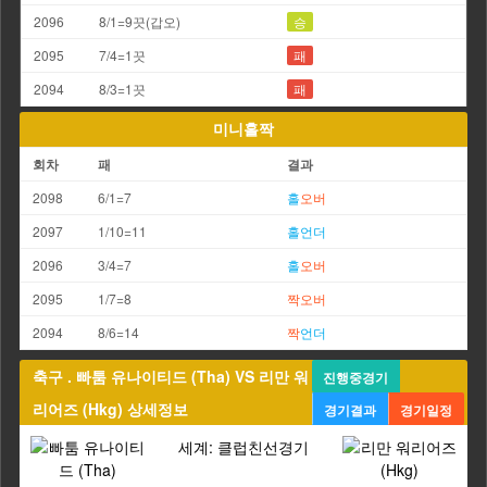
2096
8/1=9끗(갑오)
승
2095
7/4=1끗
패
2094
8/3=1끗
패
미니홀짝
회차
패
결과
2098
6/1=7
홀
오버
2097
1/10=11
홀
언더
2096
3/4=7
홀
오버
2095
1/7=8
짝
오버
2094
8/6=14
짝
언더
축구 . 빠툼 유나이티드 (Tha) VS 리만 워
진행중경기
리어즈 (Hkg) 상세정보
경기결과
경기일정
세계: 클럽친선경기