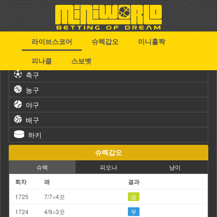
라이브스코어
슈렉갑오
미니홀짝
스포츠
피나클
스보벳
축구
농구
야구
배구
하키
슈렉갑오
슈렉
피오나
냥이
회차
패
결과
1725
7/7=4끗
승
1724
4/9=3끗
무