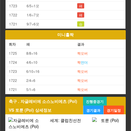
1723
6/5=1끗
패
1722
1/6=7끗
패
1721
9/7=6끗
승
미니홀짝
회차
패
결과
1725
8/8=16
짝
오버
1724
4/6=10
짝
언더
1723
6/10=16
짝
오버
1722
2/4=6
짝
오버
1721
5/1=6
짝
오버
축구 . 자글레비에 소스노비에츠 (Pol)
진행중경기
VS 토룬 (Pol) 상세정보
경기결과
경기일정
세계: 클럽친선전