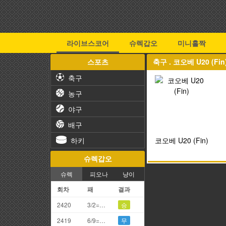
라이브스코어
슈렉갑오
미니홀짝
스포츠
축구 . 코오베 U20 (Fin
축구
농구
야구
배구
하키
코오베 U20 (Fin)
슈렉갑오
슈렉
피오나
냥이
회차
패
결과
2420
3/2=5끗
승
2419
6/9=5끗
무