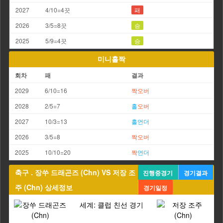
2027
4/10=4끗
패
2026
3/5=8끗
승
2025
5/9=4끗
승
미니홀짝
회차
패
결과
2029
6/10=16
짝
오버
2028
2/5=7
홀
오버
2027
10/3=13
홀
언더
2026
3/5=8
짝
오버
2025
10/10=20
짝
언더
축구 . 장쑤 드래곤즈 (Chn) VS 저장 조
진행중경기
경기결과
주 (Chn) 상세정보
경기일정
세계: 클럽 친선 경기