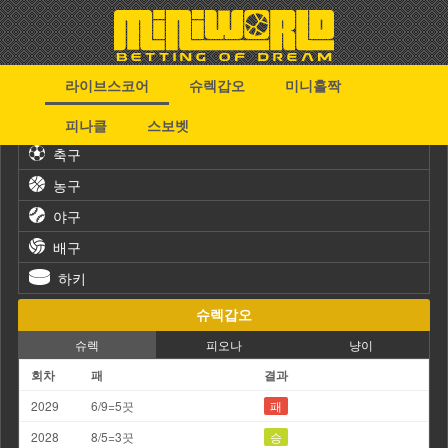
라이브스코어
슈렉갑오
미니홀짝
스포츠
피나클
스보벳
축구
농구
야구
배구
하키
슈렉갑오
슈렉
피오나
냥이
회차
패
결과
2029
6/9=5끗
패
2028
8/5=3끗
승