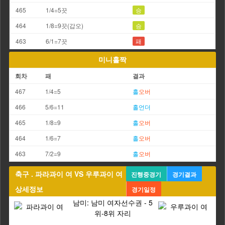
465
1/4=5끗
승
464
1/8=9끗(갑오)
승
463
6/1=7끗
패
미니홀짝
회차
패
결과
467
1/4=5
홀
오버
466
5/6=11
홀
언더
465
1/8=9
홀
오버
464
1/6=7
홀
오버
463
7/2=9
홀
오버
축구 . 파라과이 여 VS 우루과이 여
진행중경기
경기결과
상세정보
경기일정
남미: 남미 여자선수권 - 5
위-8위 자리