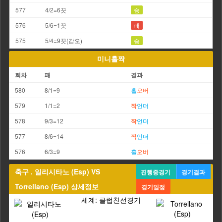
577
4/2=6끗
승
576
5/6=1끗
패
575
5/4=9끗(갑오)
승
미니홀짝
회차
패
결과
580
8/1=9
홀
오버
579
1/1=2
짝
언더
578
9/3=12
짝
언더
577
8/6=14
짝
언더
576
6/3=9
홀
오버
축구 . 일리시타노 (Esp) VS
진행중경기
경기결과
Torrellano (Esp) 상세정보
경기일정
세계: 클럽친선경기