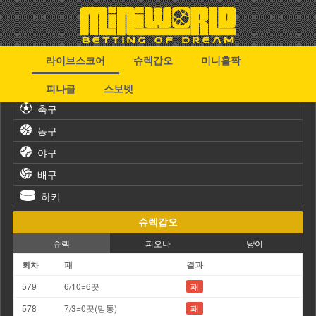
라이브스코어
슈렉갑오
미니홀짝
스포츠
피나클
스보벳
축구
농구
야구
배구
하키
슈렉갑오
슈렉
피오나
냥이
회차
패
결과
579
6/10=6끗
패
578
7/3=0끗(망통)
패