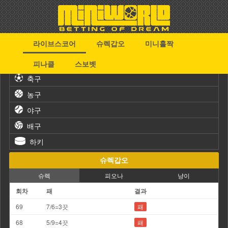
라이브스코어
슈렉갑오
미니홀짝
스포츠
피나클
스보벳
축구
농구
야구
배구
하키
슈렉갑오
슈렉
피오나
냥이
회차
패
결과
69
7/6=3끗
패
68
5/9=4끗
패