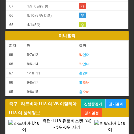
67
1/9=0끗(망통)
패
66
9/10=9끗(갑오)
무
65
4/1=5끗
승
미니홀짝
회차
패
결과
69
5/7=12
짝
언더
68
8/6=14
짝
언더
67
1/10=11
홀
언더
66
9/8=17
홀
오버
65
9/6=15
홀
오버
축구 . 라트비아 U18 여 VS 이탈리아
진행중경기
경기결과
U18 여 상세정보
경기일정
유럽: U18 유로바스켓 (여)
- 5위-8위 자리