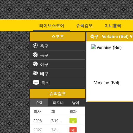
라이브스코어
슈렉갑오
미니홀짝
스포츠
축구 . Verlaine (Bel
축구
농구
야구
배구
하키
Verlaine (Bel)
슈렉갑오
슈렉
피오나
냥이
회차
패
결과
2028
7/10=7끗
승
2027
7/8=5끗
패