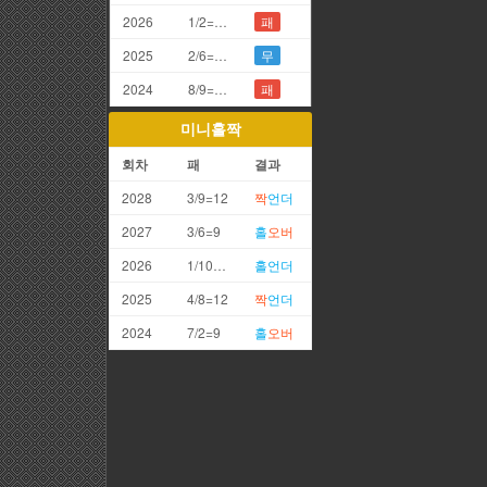
2026
1/2=3끗
패
2025
2/6=8끗
무
2024
8/9=7끗
패
미니홀짝
회차
패
결과
2028
3/9=12
짝
언더
2027
3/6=9
홀
오버
2026
1/10=11
홀
언더
2025
4/8=12
짝
언더
2024
7/2=9
홀
오버