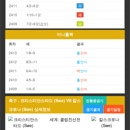
2411
4/2=6끗
무
2410
1/10=1끗
패
2409
7/2=9끗(갑오)
승
미니홀짝
회차
패
결과
2413
1/8=9
홀
오버
2412
8/3=11
홀
언더
2411
6/4=10
짝
언더
2410
4/5=9
홀
오버
2409
1/4=5
홀
오버
축구 . 크리스티안스타드 (Swe) VS 칼스
진행중경기
크로나 (Swe) 상세정보
경기결과
경기일정
세계: 클럽친선전