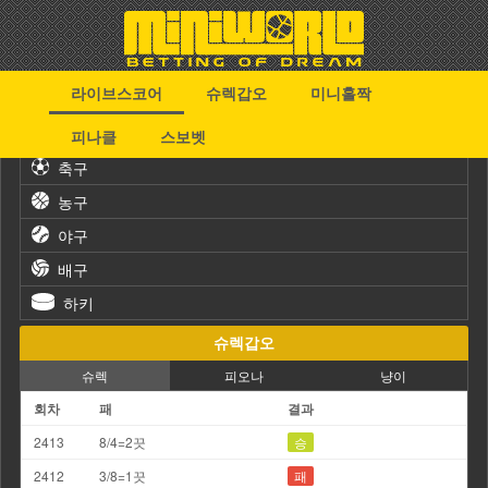
라이브스코어
슈렉갑오
미니홀짝
스포츠
피나클
스보벳
축구
농구
야구
배구
하키
슈렉갑오
슈렉
피오나
냥이
회차
패
결과
2413
8/4=2끗
승
2412
3/8=1끗
패