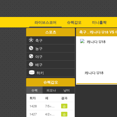
라이브스코어
슈렉갑오
미니홀짝
스포츠
축구 . 캐나다 U18 VS
축구
농구
야구
배구
하키
캐나다 U18
슈렉갑오
슈렉
피오나
냥이
회차
패
결과
1428
7/5=2끗
승
1427
4/2=6끗
승