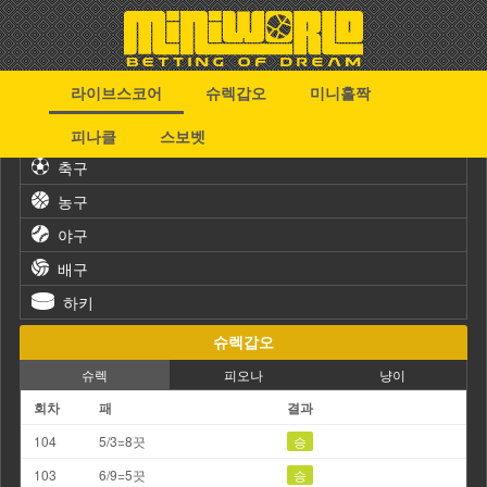
라이브스코어
슈렉갑오
미니홀짝
스포츠
피나클
스보벳
축구
농구
야구
배구
하키
슈렉갑오
슈렉
피오나
냥이
회차
패
결과
104
5/3=8끗
승
103
6/9=5끗
승