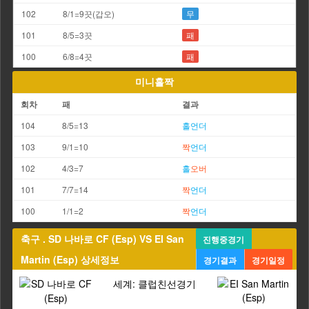
102
8/1=9끗(갑오)
무
101
8/5=3끗
패
100
6/8=4끗
패
미니홀짝
회차
패
결과
104
8/5=13
홀
언더
103
9/1=10
짝
언더
102
4/3=7
홀
오버
101
7/7=14
짝
언더
100
1/1=2
짝
언더
축구 . SD 나바로 CF (Esp) VS EI San
진행중경기
Martin (Esp) 상세정보
경기결과
경기일정
세계: 클럽친선경기