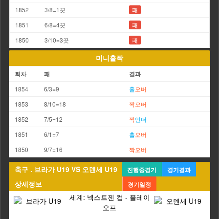
1852
3/8=1끗
패
1851
6/8=4끗
패
1850
3/10=3끗
패
미니홀짝
회차
패
결과
1854
6/3=9
홀
오버
1853
8/10=18
짝
오버
1852
7/5=12
짝
언더
1851
6/1=7
홀
오버
1850
9/7=16
짝
오버
축구 . 브라가 U19 VS 오덴세 U19
진행중경기
경기결과
상세정보
경기일정
세계: 넥스트젠 컵 - 플레이
오프