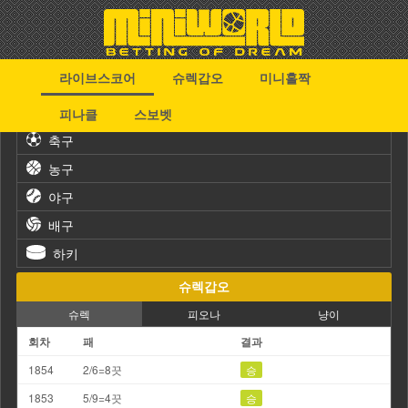
라이브스코어
슈렉갑오
미니홀짝
스포츠
피나클
스보벳
축구
농구
야구
배구
하키
슈렉갑오
슈렉
피오나
냥이
회차
패
결과
1854
2/6=8끗
승
1853
5/9=4끗
승