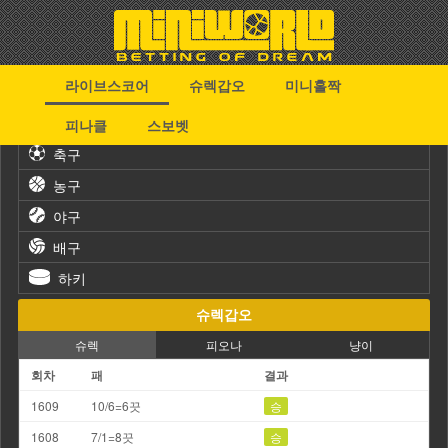
라이브스코어
슈렉갑오
미니홀짝
스포츠
피나클
스보벳
축구
농구
야구
배구
하키
슈렉갑오
슈렉
피오나
냥이
회차
패
결과
1609
10/6=6끗
승
1608
7/1=8끗
승