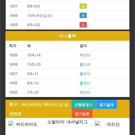
1607
8/8=6끗
승
1606
10/9=9끗(갑오)
무
1605
8/5=3끗
패
미니홀짝
회차
패
결과
1609
10/4=14
짝
언더
1608
10/5=15
홀
오버
1607
2/9=11
홀
언더
1606
9/4=13
홀
언더
1605
7/5=12
짝
언더
축구 . 바드바아도 VS 라드산 상
진행중경기
경기결과
세정보
경기일정
소말리아: 내셔널리그