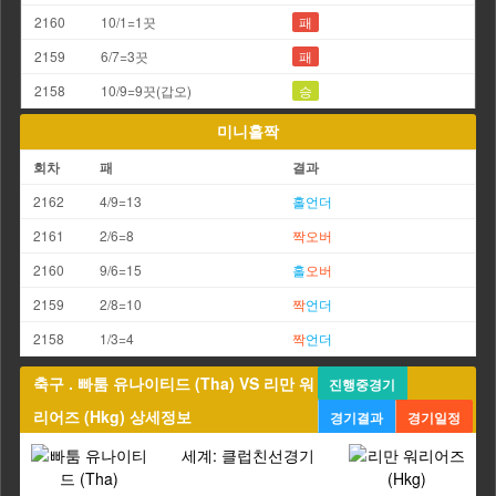
2160
10/1=1끗
패
2159
6/7=3끗
패
2158
10/9=9끗(갑오)
승
미니홀짝
회차
패
결과
2162
4/9=13
홀
언더
2161
2/6=8
짝
오버
2160
9/6=15
홀
오버
2159
2/8=10
짝
언더
2158
1/3=4
짝
언더
축구 . 빠툼 유나이티드 (Tha) VS 리만 워
진행중경기
리어즈 (Hkg) 상세정보
경기결과
경기일정
세계: 클럽친선경기