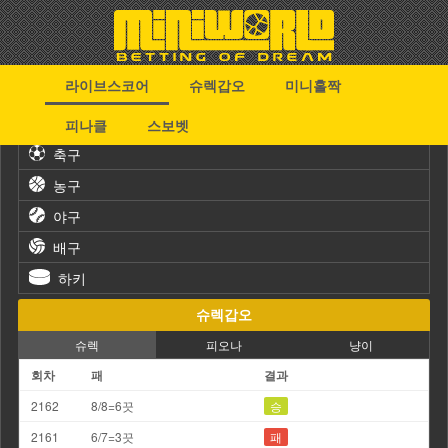
라이브스코어
슈렉갑오
미니홀짝
스포츠
피나클
스보벳
축구
농구
야구
배구
하키
슈렉갑오
슈렉
피오나
냥이
회차
패
결과
2162
8/8=6끗
승
2161
6/7=3끗
패