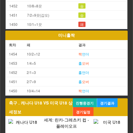
1452
10/8=8끗
승
1451
7/2=9끗(갑오)
승
1450
10/1=1끗
패
미니홀짝
회차
패
결과
1454
10/2=12
짝
언더
1453
1/4=5
홀
오버
1452
2/1=3
홀
언더
1451
2/7=9
홀
오버
1450
10/4=14
짝
언더
축구 . 캐나다 U18 VS 미국 U18 상
진행중경기
경기결과
세정보
경기일정
세계: 린카-그레츠키 컵 -
플레이오프