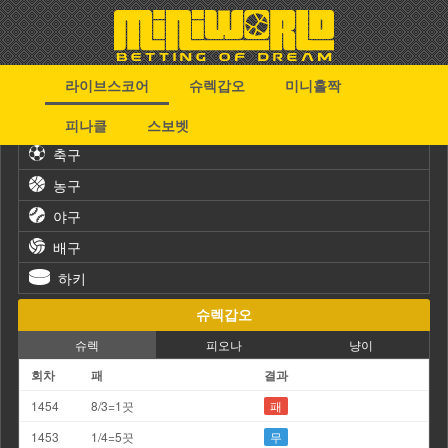
라이브스코어
슈렉갑오
미니홀짝
스포츠
피나클
스보벳
축구
농구
야구
배구
하키
슈렉갑오
슈렉
피오나
냥이
회차
패
결과
1454
8/3=1끗
패
1453
1/4=5끗
무