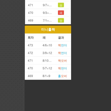
471
9/7=6끗
승
470
9/3=2끗
패
469
7/1=8끗
승
미니홀짝
회차
패
결과
473
4/6=10
짝
언더
472
3/9=12
짝
언더
471
8/10=18
짝
오버
470
5/7=12
짝
언더
469
8/1=9
홀
오버