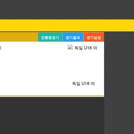
진행중경기
경기결과
경기일정
리
독일 U18 여