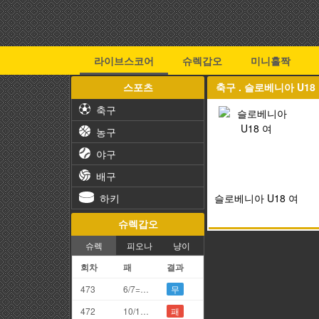
라이브스코어
슈렉갑오
미니홀짝
스포츠
축구 . 슬로베니아 U18
축구
농구
야구
배구
하키
슬로베니아 U18 여
슈렉갑오
슈렉
피오나
냥이
회차
패
결과
473
6/7=3끗
무
472
10/1=1끗
패