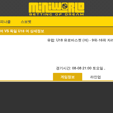
피나클
스보벳
 여 VS 독일 U18 여 상세정보
유럽: U18 유로바스켓 (여) - 9위-16위 자
경기시간:
08-08 21:00 토요일
,
게임정보
라인업