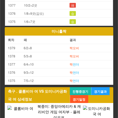
1377
10/2=2끗
패
1376
1/8=9끗(갑오)
승
1375
1/6=7끗
승
미니홀짝
회차
패
결과
1379
6/2=8
짝
오버
1378
5/3=8
짝
오버
1377
6/4=10
짝
언더
1376
9/3=12
짝
언더
1375
7/5=12
짝
언더
축구 . 콜롬비아 여 VS 도미니카공화
진행중경기
경기결과
국 여 상세정보
경기일정
북중미: 중앙아메리카 & 캐
리비안 게임 여자부 - 플레
이오프