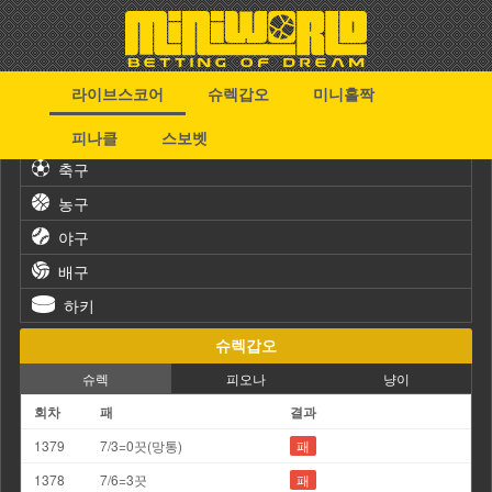
라이브스코어
슈렉갑오
미니홀짝
스포츠
피나클
스보벳
축구
농구
야구
배구
하키
슈렉갑오
슈렉
피오나
냥이
회차
패
결과
1379
7/3=0끗(망통)
패
1378
7/6=3끗
패