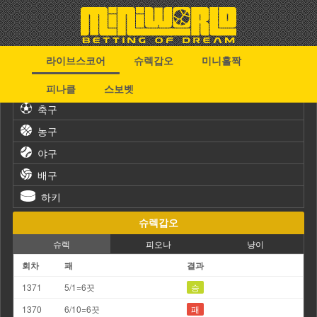
라이브스코어
슈렉갑오
미니홀짝
스포츠
피나클
스보벳
축구
농구
야구
배구
하키
슈렉갑오
슈렉
피오나
냥이
회차
패
결과
1371
5/1=6끗
승
1370
6/10=6끗
패