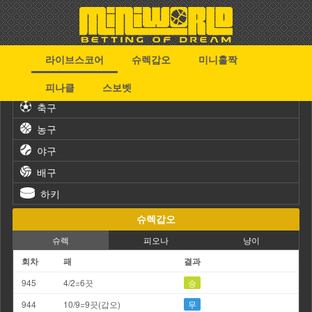
라이브스코어
슈렉갑오
미니홀짝
스포츠
피나클
스보벳
축구
농구
야구
배구
하키
슈렉갑오
슈렉
피오나
냥이
회차
패
결과
945
4/2=6끗
승
944
10/9=9끗(갑오)
무