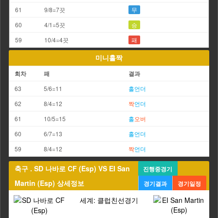
61
9/8=7끗
무
60
4/1=5끗
승
59
10/4=4끗
패
미니홀짝
회차
패
결과
63
5/6=11
홀
언더
62
8/4=12
짝
언더
61
10/5=15
홀
오버
60
6/7=13
홀
언더
59
8/4=12
짝
언더
축구 . SD 나바로 CF (Esp) VS EI San
진행중경기
Martin (Esp) 상세정보
경기결과
경기일정
세계: 클럽친선경기