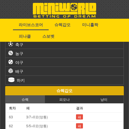
라이브스코어
슈렉갑오
미니홀짝
스포츠
피나클
스보벳
축구
농구
야구
배구
하키
슈렉갑오
슈렉
피오나
냥이
회차
패
결과
63
3/7=0끗(망통)
패
62
5/5=0끗(망통)
패